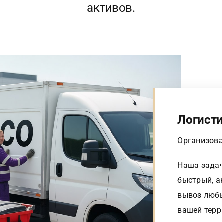
активов.
Логисти
Организов
Наша задач
быстрый, а
вывоз любы
вашей терр