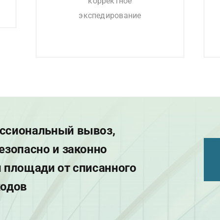
корректное
экспедирование
ссиональный вывоз,
езопасно и законно
и площади от списанного
ходов