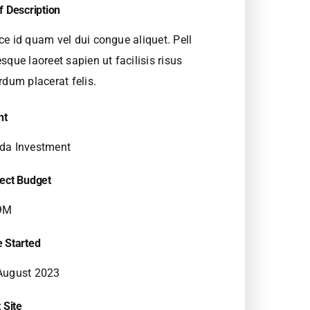
f Description
ce id quam vel dui congue aliquet. Pell
sque laoreet sapien ut facilisis risus
rdum placerat felis.
nt
da Investment
ject Budget
9M
e Started
August 2023
t Site