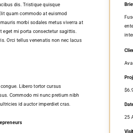
Brie
cibus dis. Tristique quisque
 Elit quam commodo at euismod
Fus
a mauris morbi sodales metus viverra at
ente
it eget mi porta consectetur sagittis.
inte
. Orci tellus venenatis non nec lacus
Clie
Ava
Pro
 congue. Libero tortor cursus
$6.
risus. Commodo mi nunc pretium nibh
ltricies id auctor imperdiet cras.
Dat
25 
repreneurs
Visi